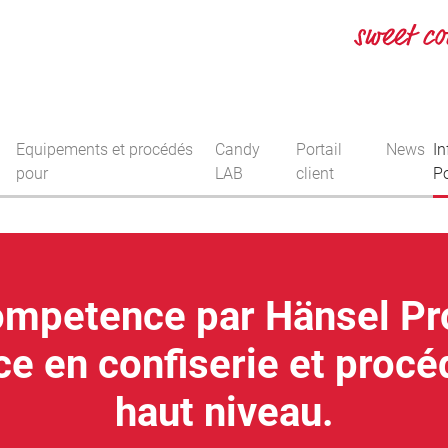
Equipements et procédés
Candy
Portail
News
In
pour
LAB
client
P
mpetence par Hänsel Pr
 en confiserie et procé
haut niveau.