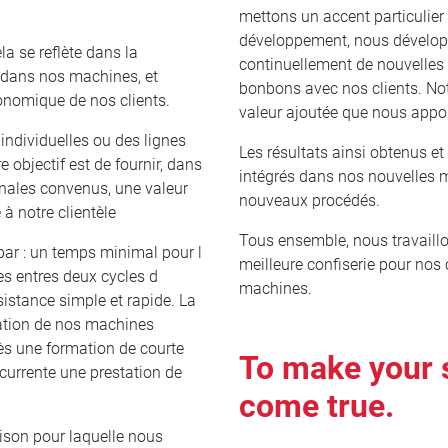
mettons un accent particulier 
développement, nous dévelop
la se reflète dans la
continuellement de nouvelles 
dans nos machines, et
bonbons avec nos clients. Not
conomique de nos clients.
valeur ajoutée que nous appor
individuelles ou des lignes
Les résultats ainsi obtenus 
 objectif est de fournir, dans
intégrés dans nos nouvelles m
nales convenus, une valeur
nouveaux procédés.
à notre clientèle
Tous ensemble, nous travaillo
 par : un temps minimal pour l
meilleure confiserie pour nos c
les entres deux cycles d
machines.
sistance simple et rapide. La
sation de nos machines
ès une formation de courte
To make your
currente une prestation de
come true.
son pour laquelle nous