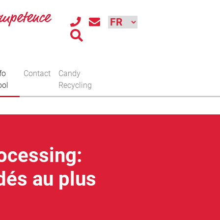
fo
Contact
Candy
ool
Recycling
ocessing:
dés au plus