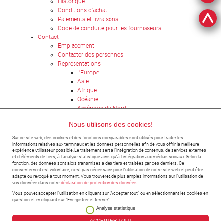
Historique
Conditions d'achat
Paiements et livraisons
Code de conduite pour les fournisseurs
Contact
Emplacement
Contacter des personnes
Représentations
L'Europe
Asie
Afrique
Océanie
Amérique du Nord
Amérique latine
Nous utilisons des cookies!
Formulaire de contact
Candy Recycling
Sur ce site web, des cookies et des fonctions comparables sont utilisés pour traiter les
informations relatives aux terminaux et les données personnelles afin de vous offrir la meilleure
expérience utilisateur possible. Le traitement sert à l'intégration de contenus, de services externes
et d'éléments de tiers, à l'analyse statistique ainsi qu'à l'intégration aux médias sociaux. Selon la
fonction, des données sont alors transmises à des tiers et traitées par ces derniers. Ce
consentement est volontaire, n'est pas nécessaire pour l'utilisation de notre site web et peut être
adapté ou révoqué à tout moment. Vous trouverez de plus amples informations sur l'utilisation de
vos données dans notre
déclaration de protection des données
.
Vous pouvez accepter l'utilisation en cliquant sur "Accepter tout" ou en sélectionnant les cookies en
question et en cliquant sur "Enregistrer et fermer".
Analyse statistique
©2023 Hänsel-Processing GmbH
ACCEPTER TOUT