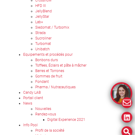
Crossflow
HFD III
JellyBlend
JellyStar
Lab+
Siedomat / Turbomix
Strada
Sucroliner
Turbomat
Unibatch
Equipements et procédés pour
Bonbons durs
Toffees, Éclairs et pâte à mâcher
Barres et Torrones
Gommes de fruit
Fondant
Pharma / Nutraceutiques
Candy LAB
Portail client
News
Nouvelles
Rendez-vous
Digital Experience 2021
Info Pool
Profil de la société