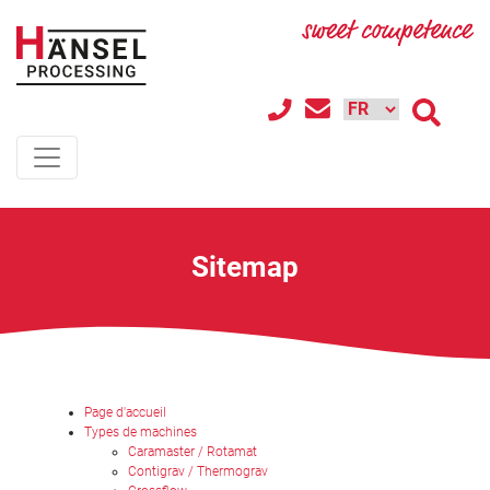
Sitemap
Page d'accueil
Types de machines
Caramaster / Rotamat
Contigrav / Thermograv