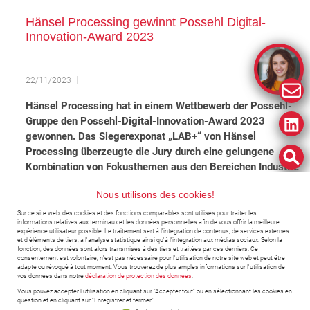
Hänsel Processing gewinnt Possehl Digital-
Innovation-Award 2023
22/11/2023
Hänsel Processing hat in einem Wettbewerb der Possehl-
Gruppe den Possehl-Digital-Innovation-Award 2023
gewonnen. Das Siegerexponat „LAB+“ von Hänsel
Processing überzeugte die Jury durch eine gelungene
Kombination von Fokusthemen aus den Bereichen Industrie
4.0, Elektrokonstruktion und Anlagenbetrieb.
Nous utilisons des cookies!
<< Retour à la liste de nouvelles
Sur ce site web, des cookies et des fonctions comparables sont utilisés pour traiter les
informations relatives aux terminaux et les données personnelles afin de vous offrir la meilleure
expérience utilisateur possible. Le traitement sert à l'intégration de contenus, de services externes
et d'éléments de tiers, à l'analyse statistique ainsi qu'à l'intégration aux médias sociaux. Selon la
fonction, des données sont alors transmises à des tiers et traitées par ces derniers. Ce
consentement est volontaire, n'est pas nécessaire pour l'utilisation de notre site web et peut être
adapté ou révoqué à tout moment. Vous trouverez de plus amples informations sur l'utilisation de
vos données dans notre
déclaration de protection des données
.
Vous pouvez accepter l'utilisation en cliquant sur "Accepter tout" ou en sélectionnant les cookies en
question et en cliquant sur "Enregistrer et fermer".