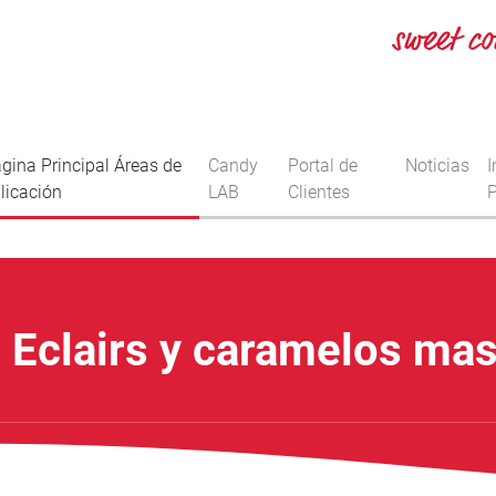
gina Principal Áreas de
Candy
Portal de
Noticias
I
licación
LAB
Clientes
P
, Eclairs y caramelos mas