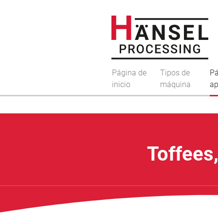
Página de
Tipos de
Pá
inicio
máquina
ap
Toffees