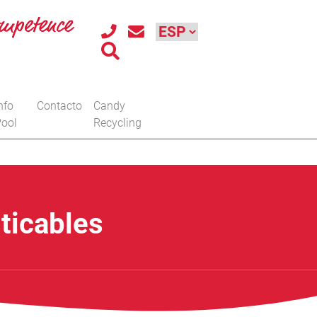
nfo
Contacto
Candy
ool
Recycling
ticables