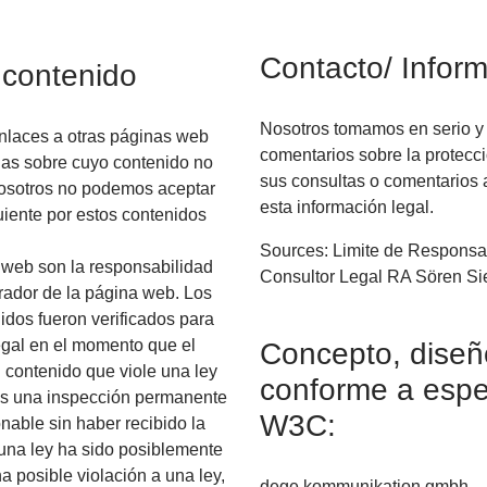
Contacto/ Inform
 contenido
Nosotros tomamos en serio y
nlaces a otras páginas web
comentarios sobre la protecció
as sobre cuyo contenido no
sus consultas o comentarios 
Nosotros no podemos aceptar
esta información legal.
uiente por estos contenidos
Sources: Limite de Responsa
 web son la responsabilidad
Consultor Legal RA Sören Si
rador de la página web. Los
dos fueron verificados para
legal en el momento que el
Concepto, diseñ
 contenido que viole una ley
conforme a espe
as una inspección permanente
W3C:
nable sin haber recibido la
 una ley ha sido posiblemente
a posible violación a una ley,
dege.kommunikation gmbh