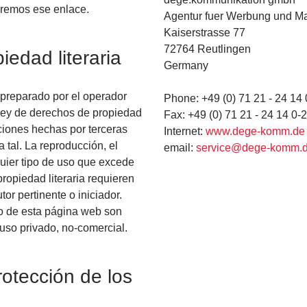
aremos ese enlace.
Agentur fuer Werbung und Ma
Kaiserstrasse 77
72764 Reutlingen
edad literaria
Germany
 preparado por el operador
Phone: +49 (0) 71 21 - 24 14 
a ley de derechos de propiedad
Fax: +49 (0) 71 21 - 24 14 0-
uciones hechas por terceras
Internet:
www.dege-komm.de
tal. La reproducción, el
email:
service@dege-komm.
quier tipo de uso que excede
propiedad literaria requieren
tor pertinente o iniciador.
o de esta página web son
 uso privado, no-comercial.
otección de los