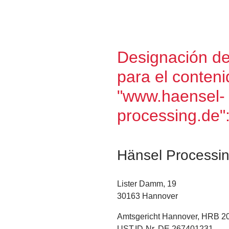
Designación de
para el conteni
"www.haensel-
processing.de"
Hänsel Process
Lister Damm, 19
30163 Hannover
Amtsgericht Hannover, HRB 2
UST.ID-Nr. DE 267401231