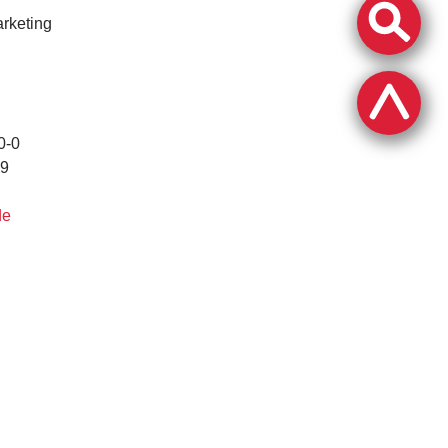
rketing
0-0
29
de