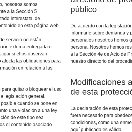
o, nosotros somos
público
te a la Sección 5
ado Interestatal de
contenido en esta página web
De acuerdo con la legislació
informarle sobre demanda y p
de servicio no están
personales nosotros hemos g
ción externa entregada o
persona. Nosotros hemos resu
tigar si ellos observan
a la Sección 4e de Acto de P
o afecta las obligaciones para
nuestro directorio del proced
ormación en relación a las
Modificaciones a
 para quitar o bloquear el uso
de esta protecci
a legislación general.
s posible cuando se pone en
La declaración de esta protec
nto una violación a una ley
fuera necesario para obedece
ción de este tipo sea
condiciones, como una enmen
mos el contenido asociado
aquí publicada es válida.