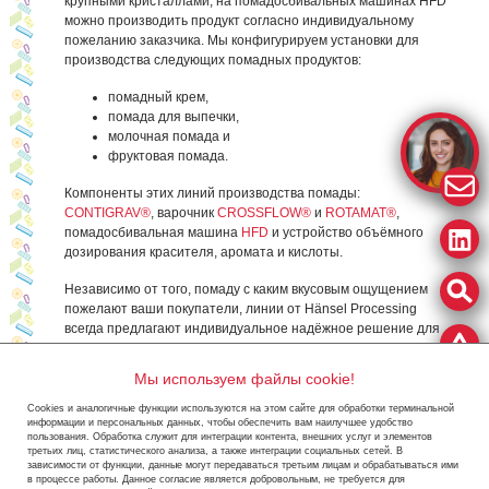
крупными кристаллами, на помадосбивальных машинах HFD
можно производить продукт согласно индивидуальному
пожеланию заказчика. Мы конфигурируем установки для
производства следующих помадных продуктов:
помадный крем,
помада для выпечки,
молочная помада и
фруктовая помада.
Компоненты этих линий производства помады:
CONTIGRAV®
, варочник
CROSSFLOW®
и
ROTAMAT®
,
помадосбивальная машина
HFD
и устройство объёмного
дозирования красителя, аромата и кислоты.
Независимо от того, помаду с каким вкусовым ощущением
пожелают ваши покупатели, линии от Hänsel Processing
всегда предлагают индивидуальное надёжное решение для
желаемого результата.
Мы используем файлы cookie!
Cookies и аналогичные функции используются на этом сайте для обработки терминальной
информации и персональных данных, чтобы обеспечить вам наилучшее удобство
Contigrav
Crossflow
HFD3
пользования. Обработка служит для интеграции контента, внешних услуг и элементов
третьих лиц, статистического анализа, а также интеграции социальных сетей. В
зависимости от функции, данные могут передаваться третьим лицам и обрабатываться ими
в процессе работы. Данное согласие является добровольным, не требуется для