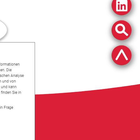
nformationen
en. Die
tischen Analyse
en und von
ch und kann
finden Sie in
in Frage
ystem
Sitemap