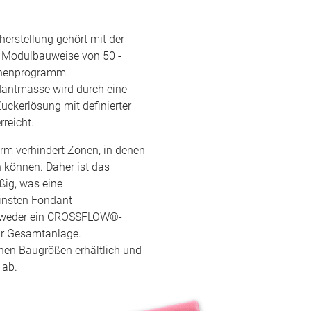
herstellung gehört mit der
n Modulbauweise von 50 -
inenprogramm.
ndantmasse wird durch eine
ckerlösung mit definierter
reicht.
rm verhindert Zonen, in denen
n können. Daher ist das
ßig, was eine
einsten Fondant
ntweder ein CROSSFLOW®-
r Gesamtanlage.
enen Baugrößen erhältlich und
 ab.