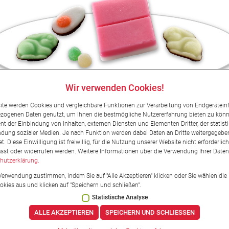
Wir verwenden Cookies!
Fondant
ite werden Cookies und vergleichbare Funktionen zur Verarbeitung von Endgerätei
ogenen Daten genutzt, um Ihnen die bestmögliche Nutzererfahrung bieten zu könn
nt der Einbindung von Inhalten, externen Diensten und Elementen Dritter, der statis
ndung sozialer Medien. Je nach Funktion werden dabei Daten an Dritte weitergegeb
et. Diese Einwilligung ist freiwillig, für die Nutzung unserer Website nicht erforderli
asst oder widerrufen werden. Weitere Informationen über die Verwendung Ihrer Daten 
hutzerklärung.
Verwendung zustimmen, indem Sie auf "Alle Akzeptieren" klicken oder Sie wählen die 
es aus und klicken auf "Speichern und schließen".
Statistische Analyse
Processing
Impressum
Datenschutz
Hinweisgebers
ALLE AKZEPTIEREN
SPEICHERN UND SCHLIESSEN
H