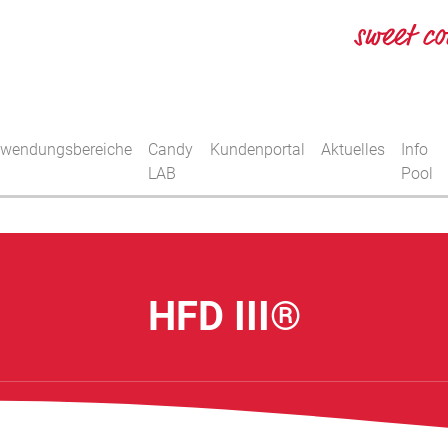
wendungsbereiche
Candy
Kundenportal
Aktuelles
Info
LAB
Pool
HFD III®