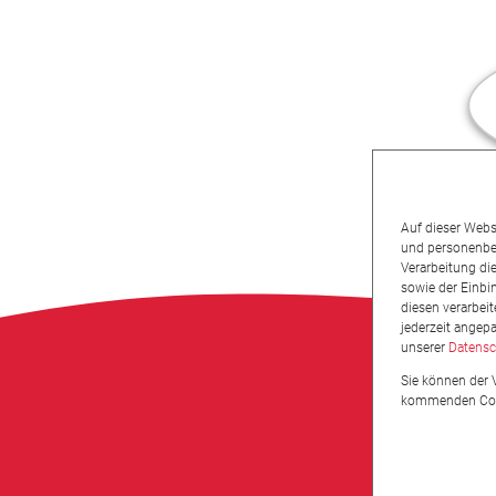
Auf dieser Webs
und personenbez
Verarbeitung die
sowie der Einbi
diesen verarbeit
jederzeit angep
unserer
Datensc
Sie können der 
kommenden Cooki
©2023 Hänsel-
Gmb