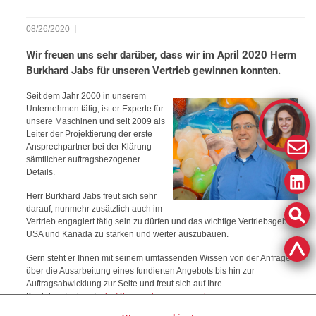
08/26/2020
Wir freuen uns sehr darüber, dass wir im April 2020 Herrn
Burkhard Jabs für unseren Vertrieb gewinnen konnten.
Seit dem Jahr 2000 in unserem
Unternehmen tätig, ist er Experte für
unsere Maschinen und seit 2009 als
Leiter der Projektierung der erste
Ansprechpartner bei der Klärung
sämtlicher auftragsbezogener
Details.
Herr Burkhard Jabs freut sich sehr
darauf, nunmehr zusätzlich auch im
Vertrieb engagiert tätig sein zu dürfen und das wichtige Vertriebsgebiet
USA und Kanada zu stärken und weiter auszubauen.
Gern steht er Ihnen mit seinem umfassenden Wissen von der Anfrage
über die Ausarbeitung eines fundierten Angebots bis hin zur
Auftragsabwicklung zur Seite und freut sich auf Ihre
Kontaktaufnahme!
jabs@haensel-processing.de